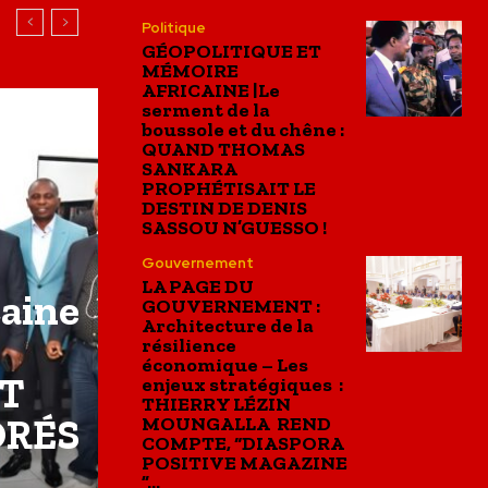
Politique
GÉOPOLITIQUE ET
MÉMOIRE
AFRICAINE |Le
serment de la
boussole et du chêne :
QUAND THOMAS
SANKARA
PROPHÉTISAIT LE
DESTIN DE DENIS
SASSOU N’GUESSO !
Gouvernement
LA PAGE DU
caine
GOUVERNEMENT :
Architecture de la
résilience
économique – Les
ET
enjeux stratégiques :
THIERRY LÉZIN
ORÉS
MOUNGALLA REND
COMPTE, “DIASPORA
POSITIVE MAGAZINE
”...