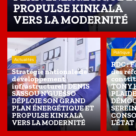
PROPULSE KINKALA
VERS LA MODERNITÉ
Politique
Actualités
RDC : F
Stratégie nationale de
des ré
développement
constit
infrastructurel : DENIS
TONY 
SASSOU N’GUESSO
PLAID
DÉPLOIE SON GRAND
DÉMOC
PLAN ÉNERGÉTIQUE ET
SEREIN
PROPULSE KINKALA
CONSO
VERS LA MODERNITÉ
L’ÉTAT