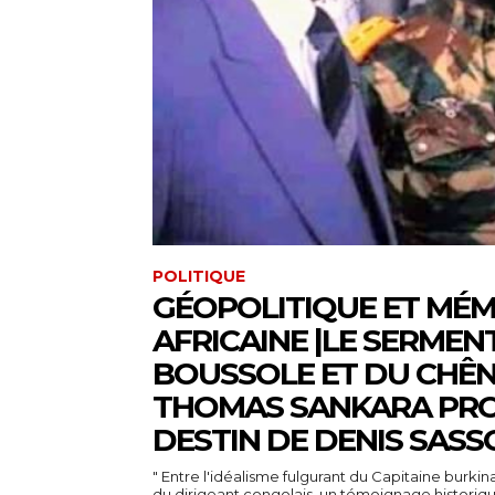
POLITIQUE
GÉOPOLITIQUE ET MÉM
AFRICAINE |LE SERMEN
BOUSSOLE ET DU CHÊN
THOMAS SANKARA PRO
DESTIN DE DENIS SASS
" Entre l'idéalisme fulgurant du Capitaine burk
du dirigeant congolais, un témoignage historiqu