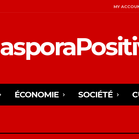
MY ACCOU
asporaPosit
ÉCONOMIE
SOCIÉTÉ
C