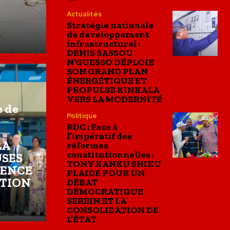
Actualités
Stratégie nationale
de développement
infrastructurel :
DENIS SASSOU
N’GUESSO DÉPLOIE
SON GRAND PLAN
ÉNERGÉTIQUE ET
PROPULSE KINKALA
VERS LA MODERNITÉ
 de
Politique
RDC : Face à
l’impératif des
LA
réformes
constitutionnelles :
USES
TONY KANKU SHIKU
GENCE
PLAIDE POUR UN
NTION
DÉBAT
DÉMOCRATIQUE
SEREIN ET LA
CONSOLIDATION DE
L’ÉTAT