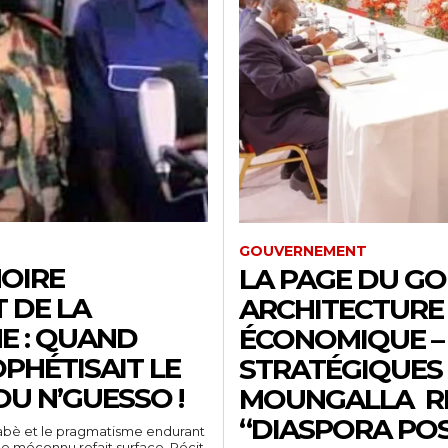
GOUVERNEMENT
OIRE
LA PAGE DU G
T DE LA
ARCHITECTURE 
E : QUAND
ÉCONOMIQUE – 
PHÉTISAIT LE
STRATÉGIQUES 
OU N’GUESSO !
MOUNGALLA R
“DIASPORA POSI
inabè et le pragmatisme endurant
e méconnu refait surface. Récit