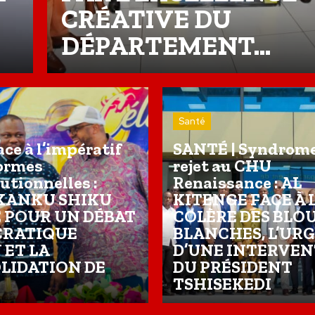
CRÉATIVE DU
DÉPARTEMENT...
Santé
ace à l’impératif
SANTÉ | Syndrome
formes
rejet au CHU
utionnelles :
Renaissance : AL
KANKU SHIKU
KITENGE FACE À 
E POUR UN DÉBAT
COLÈRE DES BLO
RATIQUE
BLANCHES, L’UR
 ET LA
D’UNE INTERVE
LIDATION DE
DU PRÉSIDENT
TSHISEKEDI