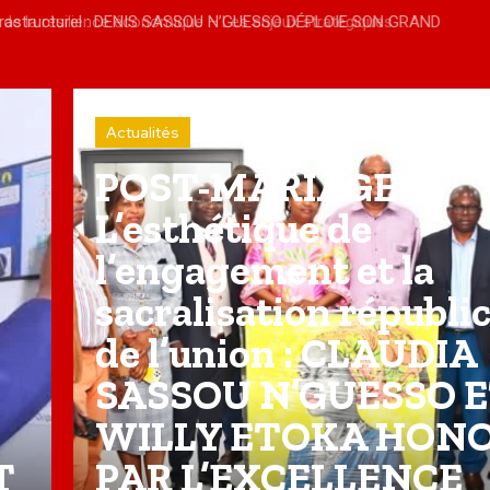
nfrastructurel : DENIS SASSOU N’GUESSO DÉPLOIE SON GRAND
LA VERS LA MODERNITÉ
Actualités
POST-MARIAGE |
L’esthétique de
l’engagement et la
sacralisation républi
de l’union : CLAUDIA
SASSOU N’GUESSO 
WILLY ETOKA HON
T
PAR L’EXCELLENCE