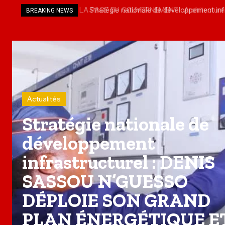
Stratégie nationale de développement i
BREAKING NEWS
PLAN ÉNERGÉTIQUE ET PROPULSE KINKA
Actualités
Stratégie nationale de
développement
infrastructurel : DENIS
SASSOU N’GUESSO
DÉPLOIE SON GRAND
PLAN ÉNERGÉTIQUE E