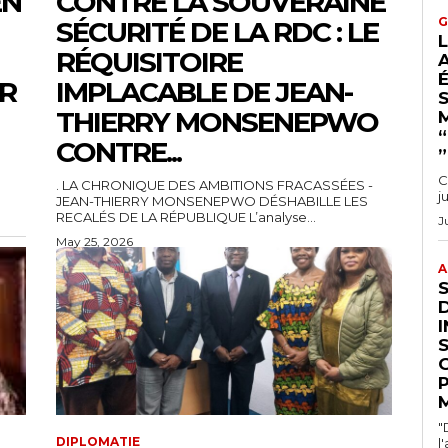
EN
CONTRE LA SOUVERAINE
G
SÉCURITÉ DE LA RDC : LE
RÉQUISITOIRE
ER
IMPLACABLE DE JEAN-
S
THIERRY MONSENEPWO
CONTRE...
”.
C
. LA CHRONIQUE DES AMBITIONS FRACASSÉES -
JEAN-THIERRY MONSENEPWO DÉSHABILLE LES
RECALÉS DE LA RÉPUBLIQUE L’analyse...
J
May 25, 2026
A
I
"
DIPLOMATIE
l