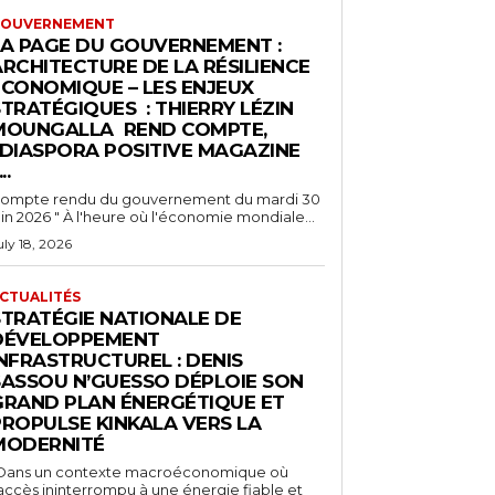
OUVERNEMENT
LA PAGE DU GOUVERNEMENT :
ARCHITECTURE DE LA RÉSILIENCE
ÉCONOMIQUE – LES ENJEUX
TRATÉGIQUES : THIERRY LÉZIN
MOUNGALLA REND COMPTE,
“DIASPORA POSITIVE MAGAZINE
..
ompte rendu du gouvernement du mardi 30
juin 2026 " À l'heure où l'économie mondiale...
uly 18, 2026
CTUALITÉS
STRATÉGIE NATIONALE DE
DÉVELOPPEMENT
NFRASTRUCTUREL : DENIS
SASSOU N’GUESSO DÉPLOIE SON
GRAND PLAN ÉNERGÉTIQUE ET
PROPULSE KINKALA VERS LA
MODERNITÉ
Dans un contexte macroéconomique où
'accès ininterrompu à une énergie fiable et