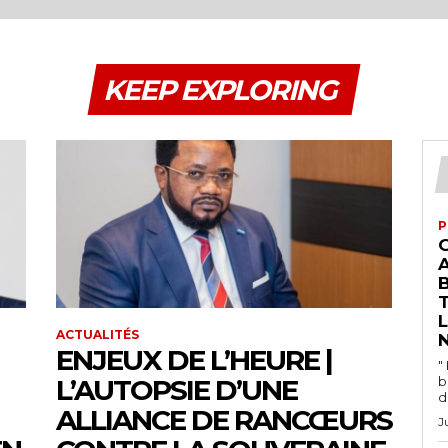
KEEP EXPLORING
P
A
L
ACTUALITÉS
N
ENJEUX DE L’HEURE |
"
L’AUTOPSIE D’UNE
b
d
ALLIANCE DE RANCŒURS
J