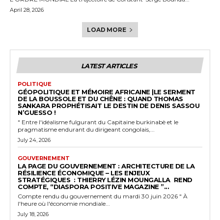
April 28, 2026
LOAD MORE
LATEST ARTICLES
POLITIQUE
GÉOPOLITIQUE ET MÉMOIRE AFRICAINE |LE SERMENT
DE LA BOUSSOLE ET DU CHÊNE : QUAND THOMAS
SANKARA PROPHÉTISAIT LE DESTIN DE DENIS SASSOU
N’GUESSO !
" Entre l'idéalisme fulgurant du Capitaine burkinabè et le
pragmatisme endurant du dirigeant congolais,...
July 24, 2026
GOUVERNEMENT
LA PAGE DU GOUVERNEMENT : ARCHITECTURE DE LA
RÉSILIENCE ÉCONOMIQUE – LES ENJEUX
STRATÉGIQUES : THIERRY LÉZIN MOUNGALLA REND
COMPTE, “DIASPORA POSITIVE MAGAZINE ”...
Compte rendu du gouvernement du mardi 30 juin 2026 " À
l'heure où l'économie mondiale...
July 18, 2026