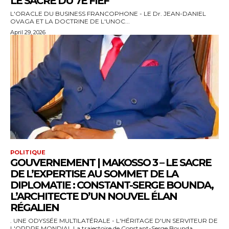
LE SACRE DU 7E FIEF
L'ORACLE DU BUSINESS FRANCOPHONE - LE Dr. JEAN-DANIEL
OVAGA ET LA DOCTRINE DE L'UNOC...
April 29, 2026
POLITIQUE
GOUVERNEMENT | MAKOSSO 3 – LE SACRE
DE L’EXPERTISE AU SOMMET DE LA
DIPLOMATIE : CONSTANT-SERGE BOUNDA,
L’ARCHITECTE D’UN NOUVEL ÉLAN
RÉGALIEN
. UNE ODYSSÉE MULTILATÉRALE - L'HÉRITAGE D'UN SERVITEUR DE
L'ORDRE MONDIAL La trajectoire de Constant-Serge Bounda...