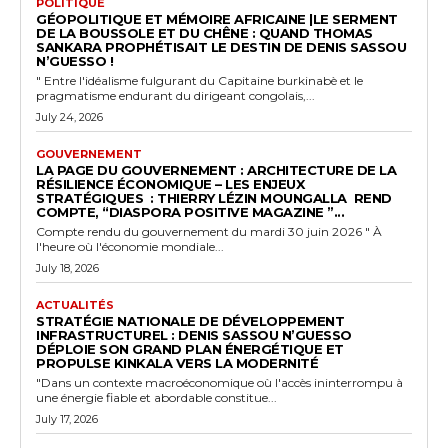
POLITIQUE
GÉOPOLITIQUE ET MÉMOIRE AFRICAINE |LE SERMENT
DE LA BOUSSOLE ET DU CHÊNE : QUAND THOMAS
SANKARA PROPHÉTISAIT LE DESTIN DE DENIS SASSOU
N’GUESSO !
" Entre l'idéalisme fulgurant du Capitaine burkinabè et le
pragmatisme endurant du dirigeant congolais,...
July 24, 2026
GOUVERNEMENT
LA PAGE DU GOUVERNEMENT : ARCHITECTURE DE LA
RÉSILIENCE ÉCONOMIQUE – LES ENJEUX
STRATÉGIQUES : THIERRY LÉZIN MOUNGALLA REND
COMPTE, “DIASPORA POSITIVE MAGAZINE ”...
Compte rendu du gouvernement du mardi 30 juin 2026 " À
l'heure où l'économie mondiale...
July 18, 2026
ACTUALITÉS
STRATÉGIE NATIONALE DE DÉVELOPPEMENT
INFRASTRUCTUREL : DENIS SASSOU N’GUESSO
DÉPLOIE SON GRAND PLAN ÉNERGÉTIQUE ET
PROPULSE KINKALA VERS LA MODERNITÉ
"Dans un contexte macroéconomique où l'accès ininterrompu à
une énergie fiable et abordable constitue...
July 17, 2026