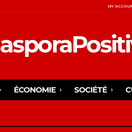
MY ACCOU
asporaPosit
ÉCONOMIE
SOCIÉTÉ
C