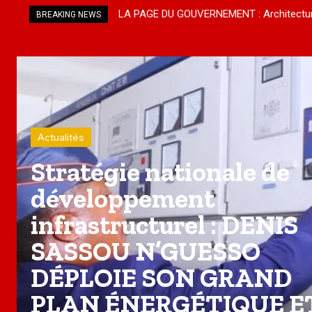
Stratégie nationale de développement i
BREAKING NEWS
PLAN ÉNERGÉTIQUE ET PROPULSE KINKA
Actualités
Stratégie nationale de
développement
infrastructurel : DENIS
SASSOU N’GUESSO
DÉPLOIE SON GRAND
PLAN ÉNERGÉTIQUE E