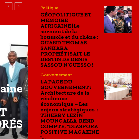
Politique
GÉOPOLITIQUE ET
MÉMOIRE
AFRICAINE |Le
serment de la
boussole et du chêne :
QUAND THOMAS
SANKARA
PROPHÉTISAIT LE
DESTIN DE DENIS
SASSOU N’GUESSO !
Gouvernement
LA PAGE DU
caine
GOUVERNEMENT :
Architecture de la
résilience
économique – Les
ET
enjeux stratégiques :
THIERRY LÉZIN
ORÉS
MOUNGALLA REND
COMPTE, “DIASPORA
POSITIVE MAGAZINE
”...