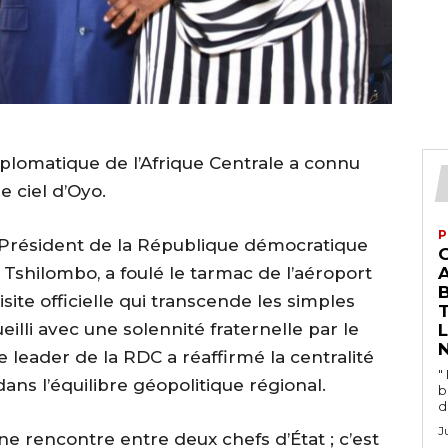
diplomatique de l’Afrique Centrale a connu
le ciel d’Oyo.
P
e Président de la République démocratique
Tshilombo, a foulé le tarmac de l’aéroport
A
site officielle qui transcende les simples
illi avec une solennité fraternelle par le
L
N
 leader de la RDC a réaffirmé la centralité
"
dans l’équilibre géopolitique régional.
b
d
J
e rencontre entre deux chefs d’État ; c’est