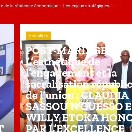
nfrastructurel : DENIS SASSOU N’GUESSO DÉPLOIE SON GRAND
LA VERS LA MODERNITÉ
Actualités
POST-MARIAGE |
L’esthétique de
l’engagement et la
sacralisation républi
de l’union : CLAUDIA
SASSOU N’GUESSO 
WILLY ETOKA HON
T
PAR L’EXCELLENCE