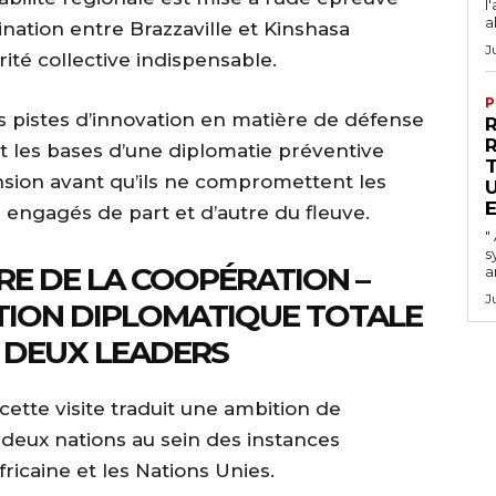
l
a
ination entre Brazzaville et Kinshasa
J
té collective indispensable.
P
s pistes d’innovation en matière de défense
R
t les bases d’une diplomatie préventive
ension avant qu’ils ne compromettent les
E
engagés de part et d’autre du fleuve.
"
s
RE DE LA COOPÉRATION –
a
J
TION DIPLOMATIQUE TOTALE
S DEUX LEADERS
ette visite traduit une ambition de
s deux nations au sein des instances
fricaine et les Nations Unies.