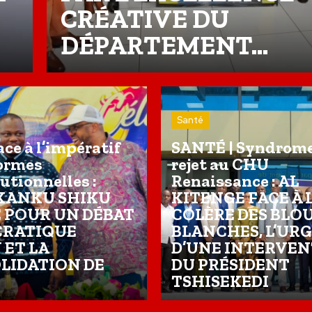
CRÉATIVE DU
DÉPARTEMENT...
Santé
ace à l’impératif
SANTÉ | Syndrome
formes
rejet au CHU
utionnelles :
Renaissance : AL
KANKU SHIKU
KITENGE FACE À 
E POUR UN DÉBAT
COLÈRE DES BLO
RATIQUE
BLANCHES, L’UR
 ET LA
D’UNE INTERVE
LIDATION DE
DU PRÉSIDENT
TSHISEKEDI