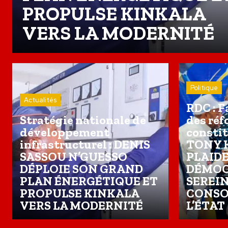
PROPULSE KINKALA
VERS LA MODERNITÉ
Politique
Actualités
RDC : F
Stratégie nationale de
des ré
développement
constit
infrastructurel : DENIS
TONY 
SASSOU N’GUESSO
PLAID
DÉPLOIE SON GRAND
DÉMOC
PLAN ÉNERGÉTIQUE ET
SEREIN
PROPULSE KINKALA
CONSO
VERS LA MODERNITÉ
L’ÉTAT