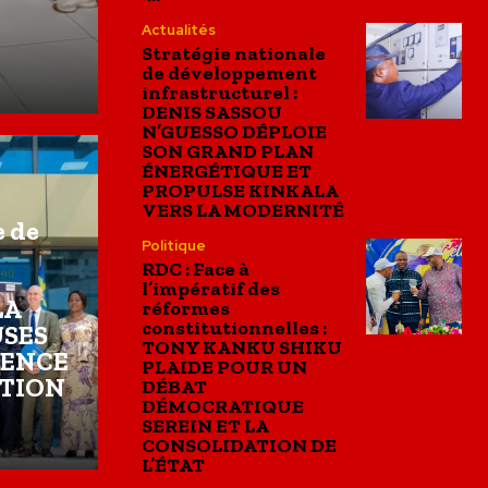
Actualités
Stratégie nationale
de développement
infrastructurel :
DENIS SASSOU
N’GUESSO DÉPLOIE
SON GRAND PLAN
ÉNERGÉTIQUE ET
PROPULSE KINKALA
VERS LA MODERNITÉ
 de
Politique
RDC : Face à
l’impératif des
LA
réformes
constitutionnelles :
USES
TONY KANKU SHIKU
GENCE
PLAIDE POUR UN
NTION
DÉBAT
DÉMOCRATIQUE
SEREIN ET LA
CONSOLIDATION DE
L’ÉTAT