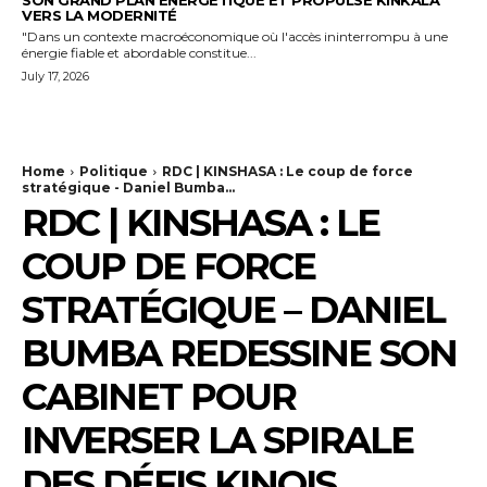
VERS LA MODERNITÉ
"Dans un contexte macroéconomique où l'accès ininterrompu à une
énergie fiable et abordable constitue...
July 17, 2026